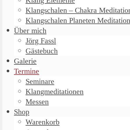
Klang Elemente
Klangschalen – Chakra Meditatio
Klangschalen Planeten Meditatio
Über mich
Jörg Fassl
Gästebuch
Galerie
Termine
Seminare
Klangmeditationen
Messen
Shop
Warenkorb