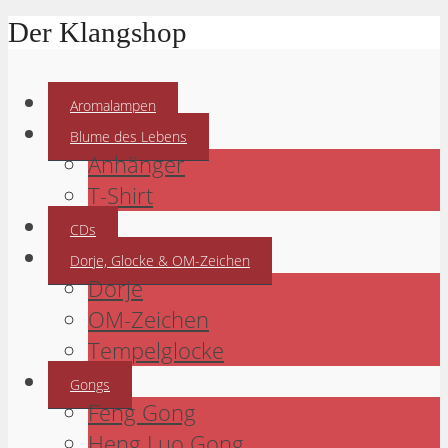
Der Klangshop
Aromalampen
Blume des Lebens
Anhänger
T-Shirt
CDs
Dorje, Glocke & OM-Zeichen
Dorje
OM-Zeichen
Tempelglocke
Gongs
Feng Gong
Heng Luo Gong