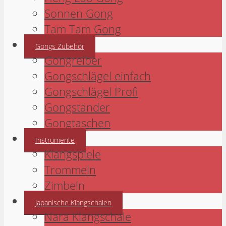
Sonnen Gong
Tam Tam Gong
Gongs Zubehör
Gongreiber
Gongschlägel einfach
Gongschlägel Profi
Gongständer
Gongtaschen
Instrumente
Klangspiele
Trommeln
Zimbeln
Japanische Klangschalen
Nara Klangschale