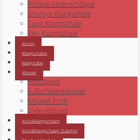
Rotlack-Lederschlägel
Shomyo Klangschale
Tang Klangschale
Zen Klangschale
Kissen
Klangschalen
Klangstäbe
Klöppel
Filzklöppel
Fußschalenklöppel
Klöppel Profi
Lederklöppel
Kristallklangschalen
Kristallklangschalen Zubehör