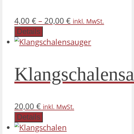
Dieses
4,00
€
–
20,00
€
inkl. MwSt.
Produkt
Details
weist
mehrer
Variant
Klangschalensa
auf.
Die
Optione
können
20,00
€
inkl. MwSt.
auf
Details
der