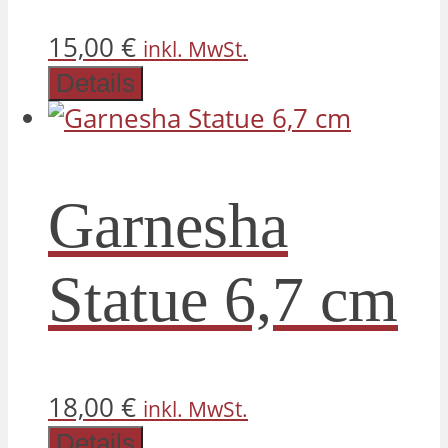
auf
der
15,00
€
inkl. MwSt.
Produktseite
Details
gewählt
werden
Garnesha
Statue 6,7 cm
18,00
€
inkl. MwSt.
Details