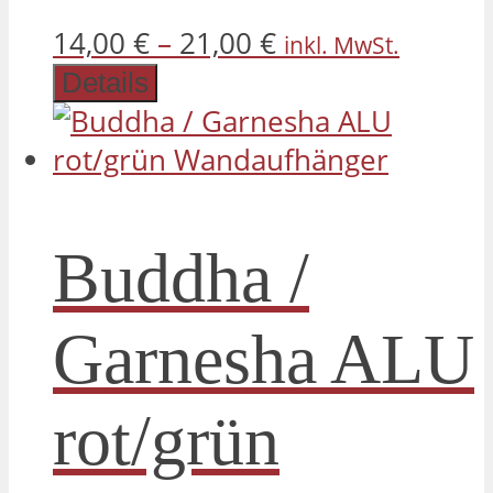
Dieses
14,00
€
–
21,00
€
inkl. MwSt.
Produk
Details
weist
mehre
Varian
auf.
Buddha /
Die
Optio
Garnesha ALU
könne
auf
rot/grün
der
Produk