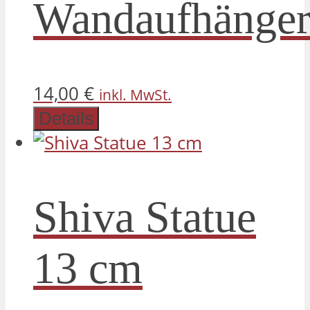
Wandaufhänge
gewähl
werde
Dieses
14,00
€
inkl. MwSt.
Produkt
Details
weist
mehrere
Varianten
Shiva Statue
auf.
Die
13 cm
Optionen
können