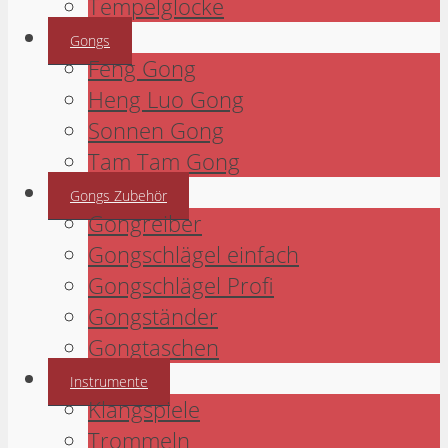
Tempelglocke
Gongs
Feng Gong
Heng Luo Gong
Sonnen Gong
Tam Tam Gong
Gongs Zubehör
Gongreiber
Gongschlägel einfach
Gongschlägel Profi
Gongständer
Gongtaschen
Instrumente
Klangspiele
Trommeln