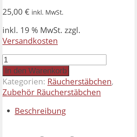
25,00
€
inkl. MwSt.
inkl. 19 % MwSt.
zzgl.
Versandkosten
Aufbewahrungsbox
rund
In den Warenkorb
&
Kategorien:
Räucherstäbchen
,
lang
Zubehör Räucherstäbchen
Menge
Beschreibung