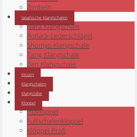
Zimbeln
Japanische Klangschalen
Nara Klangschale
Rotlack-Lederschlägel
Shomyo Klangschale
Tang Klangschale
Zen Klangschale
Kissen
Klangschalen
Klangstäbe
Klöppel
Filzklöppel
Fußschalenklöppel
Klöppel Profi