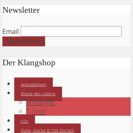
Newsletter
Email
Der Klangshop
Aromalampen
Blume des Lebens
Anhänger
T-Shirt
CDs
Dorje, Glocke & OM-Zeichen