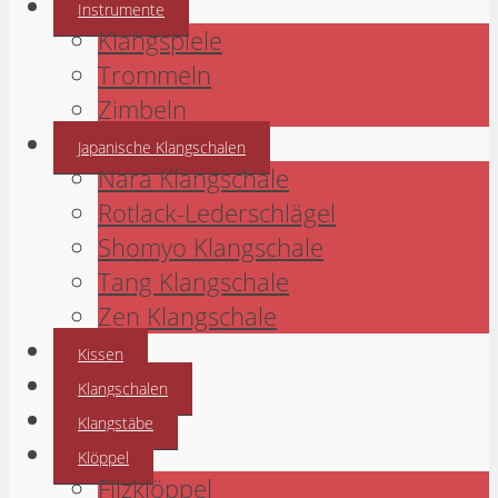
Instrumente
Klangspiele
Trommeln
Zimbeln
Japanische Klangschalen
Nara Klangschale
Rotlack-Lederschlägel
Shomyo Klangschale
Tang Klangschale
Zen Klangschale
Kissen
Klangschalen
Klangstäbe
Klöppel
Filzklöppel