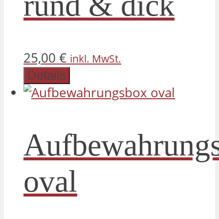
rund & dick
25,00
€
inkl. MwSt.
Details
Aufbewahrung
oval