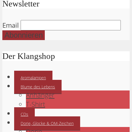
Newsletter
Email
Der Klangshop
Aromalampen
Blume des Lebens
Anhänger
T-Shirt
CDs
Dorje, Glocke & OM-Zeichen
Dorje