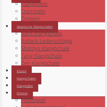
Klangspiele
Trommeln
Zimbeln
Japanische Klangschalen
Nara Klangschale
Rotlack-Lederschlägel
Shomyo Klangschale
Tang Klangschale
Zen Klangschale
Kissen
Klangschalen
Klangstäbe
Klöppel
Filzklöppel