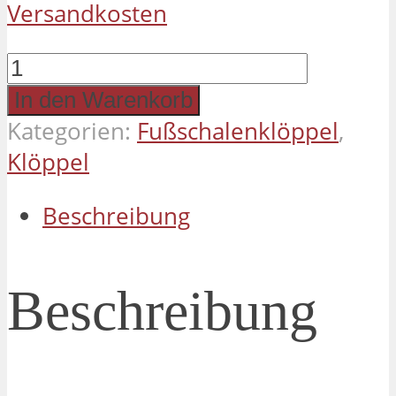
Versandkosten
Fußschalenklöppel
Menge
In den Warenkorb
Kategorien:
Fußschalenklöppel
,
Klöppel
Beschreibung
Beschreibung