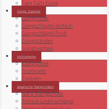
Tam Tam Gong
Gongs Zubehör
Gongreiber
Gongschlägel einfach
Gongschlägel Profi
Gongständer
Gongtaschen
Instrumente
Klangspiele
Trommeln
Zimbeln
Japanische Klangschalen
Nara Klangschale
Rotlack-Lederschlägel
Shomyo Klangschale