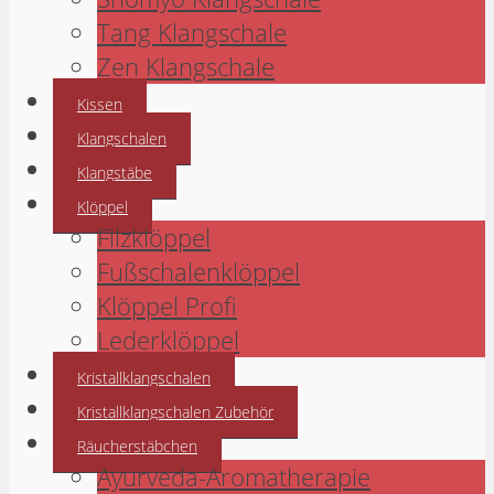
Tang Klangschale
Zen Klangschale
Kissen
Klangschalen
Klangstäbe
Klöppel
Filzklöppel
Fußschalenklöppel
Klöppel Profi
Lederklöppel
Kristallklangschalen
Kristallklangschalen Zubehör
Räucherstäbchen
Ayurveda-Aromatherapie