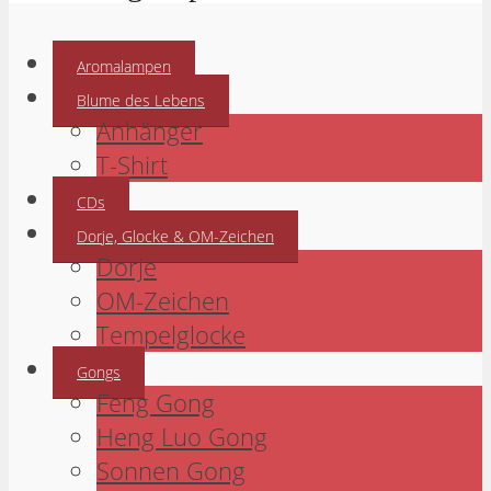
Aromalampen
Blume des Lebens
Anhänger
T-Shirt
CDs
Dorje, Glocke & OM-Zeichen
Dorje
OM-Zeichen
Tempelglocke
Gongs
Feng Gong
Heng Luo Gong
Sonnen Gong