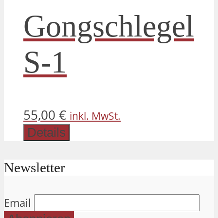
Gongschlegel
S-1
55,00
€
inkl. MwSt.
Details
Newsletter
Email