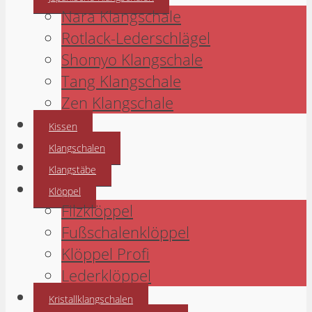
Nara Klangschale
Rotlack-Lederschlägel
Shomyo Klangschale
Tang Klangschale
Zen Klangschale
Kissen
Klangschalen
Klangstäbe
Klöppel
Filzklöppel
Fußschalenklöppel
Klöppel Profi
Lederklöppel
Kristallklangschalen