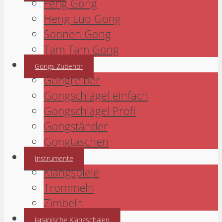
Feng Gong
Heng Luo Gong
Sonnen Gong
Tam Tam Gong
Gongs Zubehör
Gongreiber
Gongschlägel einfach
Gongschlägel Profi
Gongständer
Gongtaschen
Instrumente
Klangspiele
Trommeln
Zimbeln
Japanische Klangschalen