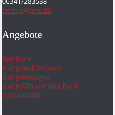
06341/283538
amton@gmx.de
Angebote
Seminare
Klangmeditationen
Klangmassagen
Klang-CDs von Jörg Fassl
Instrumente