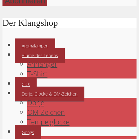
Der Klangshop
Aromalampen
Blume des Lebens
Anhänger
T-Shirt
CDs
Dorje, Glocke & OM-Zeichen
Dorje
OM-Zeichen
Tempelglocke
Gongs