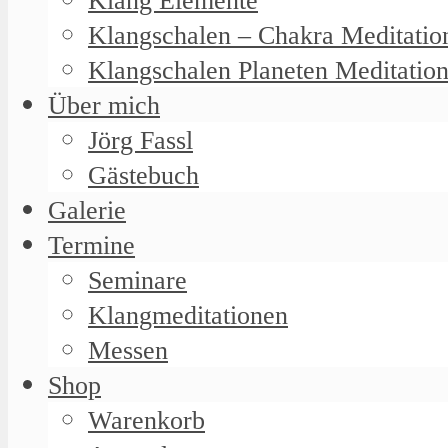
Klang Elemente
Klangschalen – Chakra Meditatio
Klangschalen Planeten Meditatio
Über mich
Jörg Fassl
Gästebuch
Galerie
Termine
Seminare
Klangmeditationen
Messen
Shop
Warenkorb