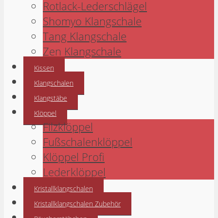
Rotlack-Lederschlägel
Shomyo Klangschale
Tang Klangschale
Zen Klangschale
Kissen
Klangschalen
Klangstäbe
Klöppel
Filzklöppel
Fußschalenklöppel
Klöppel Profi
Lederklöppel
Kristallklangschalen
Kristallklangschalen Zubehör