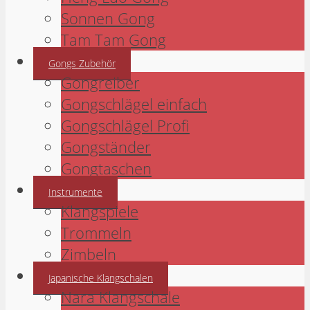
Sonnen Gong
Tam Tam Gong
Gongs Zubehör
Gongreiber
Gongschlägel einfach
Gongschlägel Profi
Gongständer
Gongtaschen
Instrumente
Klangspiele
Trommeln
Zimbeln
Japanische Klangschalen
Nara Klangschale