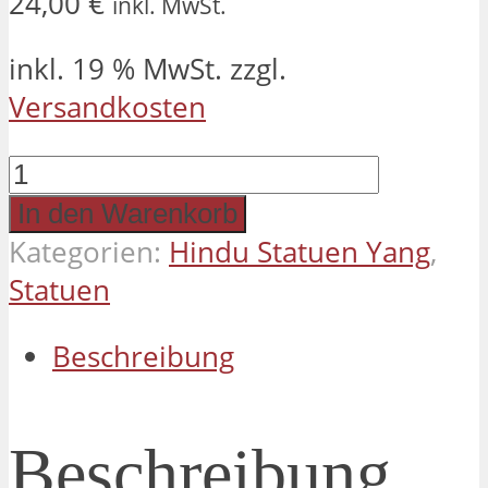
24,00
€
inkl. MwSt.
inkl. 19 % MwSt.
zzgl.
Versandkosten
Krishna
Gold
In den Warenkorb
11
Kategorien:
Hindu Statuen Yang
,
cm
Statuen
Menge
Beschreibung
Beschreibung