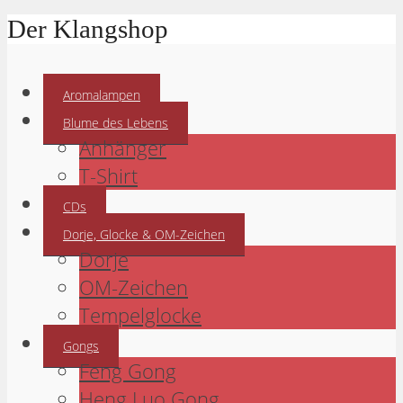
Der Klangshop
Aromalampen
Blume des Lebens
Anhänger
T-Shirt
CDs
Dorje, Glocke & OM-Zeichen
Dorje
OM-Zeichen
Tempelglocke
Gongs
Feng Gong
Heng Luo Gong