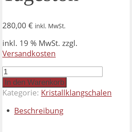
280,00
€
inkl. MwSt.
inkl. 19 % MwSt.
zzgl.
Versandkosten
Kristallklangschale
30cm
In den Warenkorb
Tageston
Kategorie:
Kristallklangschalen
Menge
Beschreibung