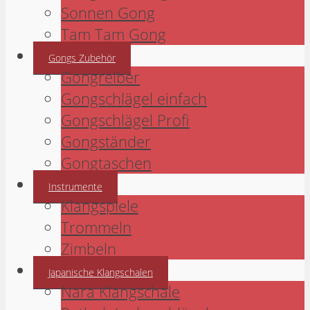
Sonnen Gong
Tam Tam Gong
Gongs Zubehör
Gongreiber
Gongschlägel einfach
Gongschlägel Profi
Gongständer
Gongtaschen
Instrumente
Klangspiele
Trommeln
Zimbeln
Japanische Klangschalen
Nara Klangschale