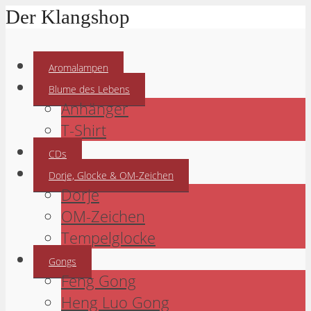
Der Klangshop
Aromalampen
Blume des Lebens
Anhänger
T-Shirt
CDs
Dorje, Glocke & OM-Zeichen
Dorje
OM-Zeichen
Tempelglocke
Gongs
Feng Gong
Heng Luo Gong