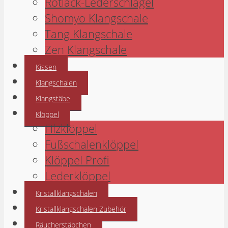
Rotlack-Lederschlägel
Shomyo Klangschale
Tang Klangschale
Zen Klangschale
Kissen
Klangschalen
Klangstäbe
Klöppel
Filzklöppel
Fußschalenklöppel
Klöppel Profi
Lederklöppel
Kristallklangschalen
Kristallklangschalen Zubehör
Räucherstäbchen