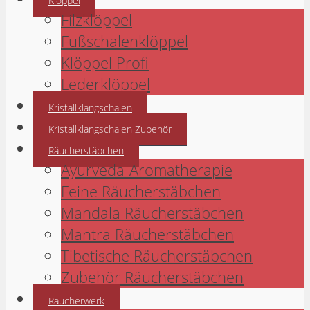
Klöppel
Filzklöppel
Fußschalenklöppel
Klöppel Profi
Lederklöppel
Kristallklangschalen
Kristallklangschalen Zubehör
Räucherstäbchen
Ayurveda-Aromatherapie
Feine Räucherstäbchen
Mandala Räucherstäbchen
Mantra Räucherstäbchen
Tibetische Räucherstäbchen
Zubehör Räucherstäbchen
Räucherwerk