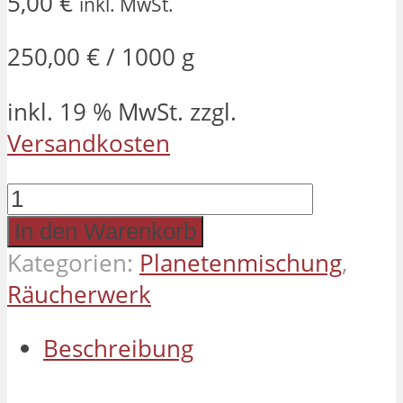
5,00
€
inkl. MwSt.
250,00
€
/
1000
g
inkl. 19 % MwSt.
zzgl.
Versandkosten
Planetenmischung
Saturn
In den Warenkorb
20
Kategorien:
Planetenmischung
,
g
Räucherwerk
Menge
Beschreibung