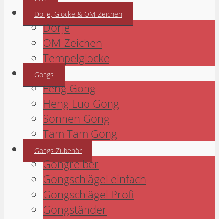
Dorje, Glocke & OM-Zeichen
Dorje
OM-Zeichen
Tempelglocke
Gongs
Feng Gong
Heng Luo Gong
Sonnen Gong
Tam Tam Gong
Gongs Zubehör
Gongreiber
Gongschlägel einfach
Gongschlägel Profi
Gongständer