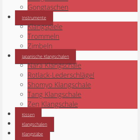
Gongtaschen
Instrumente
Klangspiele
Trommeln
Zimbeln
Japanische Klangschalen
Nara Klangschale
Rotlack-Lederschlägel
Shomyo Klangschale
Tang Klangschale
Zen Klangschale
Kissen
Klangschalen
Klangstäbe