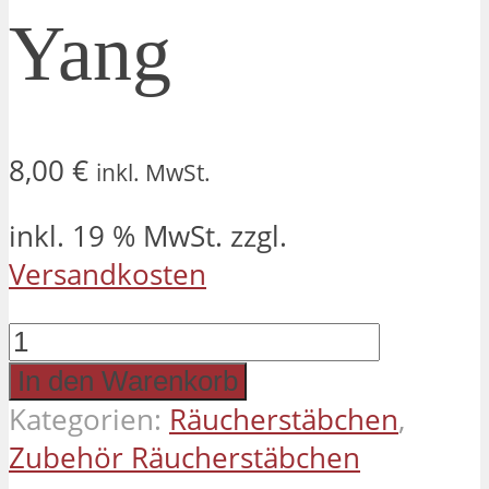
Yang
8,00
€
inkl. MwSt.
inkl. 19 % MwSt.
zzgl.
Versandkosten
Räucherstäbchenhalter
Ton
In den Warenkorb
Yin
Kategorien:
Räucherstäbchen
,
&
Zubehör Räucherstäbchen