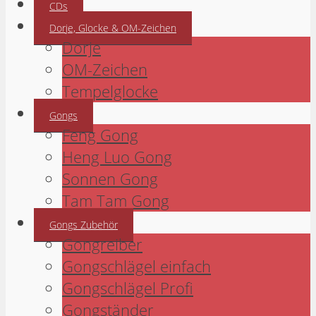
CDs
Dorje, Glocke & OM-Zeichen
Dorje
OM-Zeichen
Tempelglocke
Gongs
Feng Gong
Heng Luo Gong
Sonnen Gong
Tam Tam Gong
Gongs Zubehör
Gongreiber
Gongschlägel einfach
Gongschlägel Profi
Gongständer