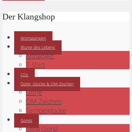
Der Klangshop
Aromalampen
Blume des Lebens
Anhänger
T-Shirt
CDs
Dorje, Glocke & OM-Zeichen
Dorje
OM-Zeichen
Tempelglocke
Gongs
Feng Gong