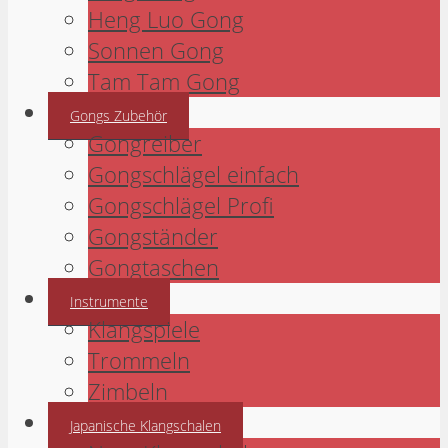
Heng Luo Gong
Sonnen Gong
Tam Tam Gong
Gongs Zubehör
Gongreiber
Gongschlägel einfach
Gongschlägel Profi
Gongständer
Gongtaschen
Instrumente
Klangspiele
Trommeln
Zimbeln
Japanische Klangschalen