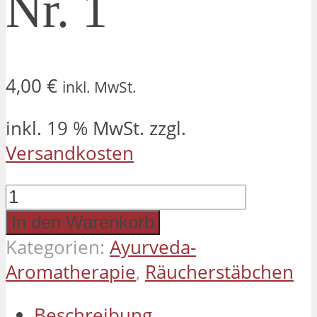
Nr. 1
4,00
€
inkl. MwSt.
inkl. 19 % MwSt.
zzgl.
Versandkosten
Ayurveda
Räucherstäbchen
In den Warenkorb
Nr.
Kategorien:
Ayurveda-
1
Aromatherapie
,
Räucherstäbchen
Menge
Beschreibung