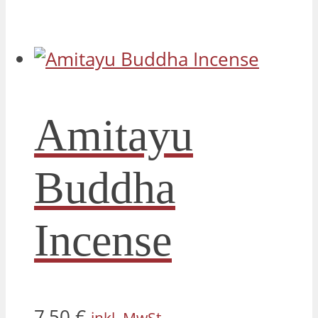
Amitayu
Buddha
Incense
7,50
€
inkl. MwSt.