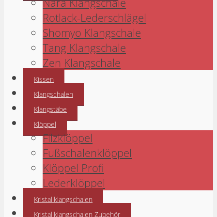
Nara Klangschale
Rotlack-Lederschlägel
Shomyo Klangschale
Tang Klangschale
Zen Klangschale
Kissen
Klangschalen
Klangstäbe
Klöppel
Filzklöppel
Fußschalenklöppel
Klöppel Profi
Lederklöppel
Kristallklangschalen
Kristallklangschalen Zubehör